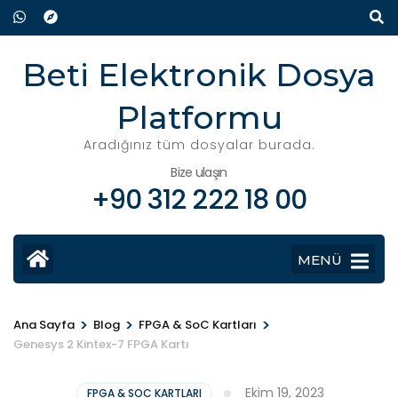
İçeriğe
atla
(Enter
Beti Elektronik Dosya
tuşuna
Platformu
basın)
Aradığınız tüm dosyalar burada.
Bize ulaşın
+90 312 222 18 00
MENÜ
>
>
>
Ana Sayfa
Blog
FPGA & SoC Kartları
Genesys 2 Kintex-7 FPGA Kartı
Ekim 19, 2023
FPGA & SOC KARTLARI